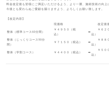
料金改定後も皆様にご満足いただけるよう、より一層、施術技術の向上
今後とも変わらぬご愛顧を賜りますよう、よろしくお願い致します。
【改定内容
現価格
改定後価
￥４９５０（税
￥６２０
整体（標準コース60分間）
➡
込）
込）
整体（じっくりコース90分
￥８８０
￥７１５０（税込）
➡
間）
込）
￥５００
整体（学割コース）
￥４４００（税込）
➡
込）