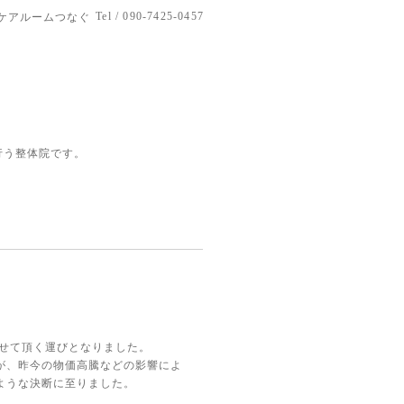
Tel / 090-7425-0457
ケアルームつなぐ
行う整体院です。
させて頂く運びとなりました。
が、昨今の物価高騰などの影響によ
ような決断に至りました。